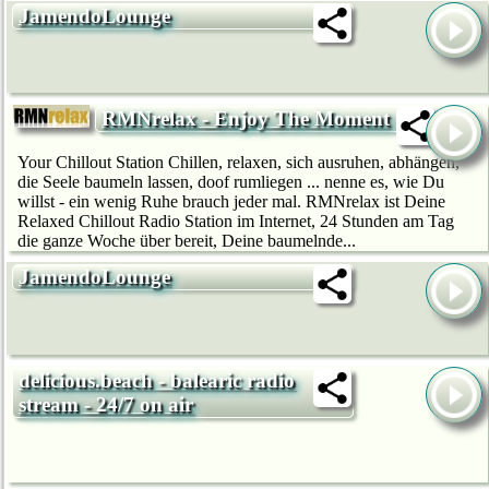
JamendoLounge
RMNrelax - Enjoy The Moment
Your Chillout Station Chillen, relaxen, sich ausruhen, abhängen,
die Seele baumeln lassen, doof rumliegen ... nenne es, wie Du
willst - ein wenig Ruhe brauch jeder mal. RMNrelax ist Deine
Relaxed Chillout Radio Station im Internet, 24 Stunden am Tag
die ganze Woche über bereit, Deine baumelnde...
JamendoLounge
delicious.beach - balearic radio
stream - 24/7 on air