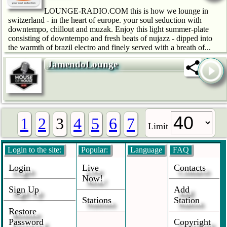
LOUNGE-RADIO.COM this is how we lounge in
switzerland - in the heart of europe. your soul seduction with
downtempo, chillout and muzak. Enjoy this light summer-plate
consisting of downtempo and fresh beats of nujazz - dipped into
the warmth of brazil electro and finely served with a breath of...
JamendoLounge
1
2
3
4
5
6
7
Limit
Login to the site:
Popular:
Language
FAQ
Login
Live
Contacts
Now!
Sign Up
Add
Stations
Station
Restore
Password
Copyright