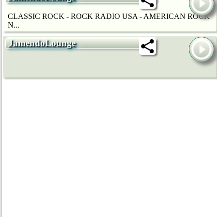
CLASSIC ROCK - ROCK RADIO USA - AMERICAN ROCK
N...
JamendoLounge