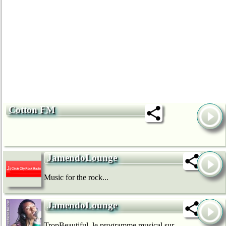
Cotton FM
JamendoLounge
Music for the rock...
JamendoLounge
TropBeautiful, le programme musical sur...