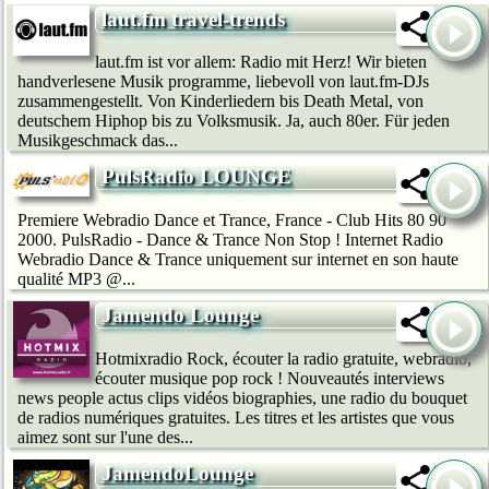
laut.fm travel-trends
laut.fm ist vor allem: Radio mit Herz! Wir bie­ten
handverlesene Musik programme, liebevoll von laut.fm-DJs
zusammengestellt. Von Kinderliedern bis Death Metal, von
deutschem Hip­hop bis zu Volksmusik. Ja, auch 80er. Für jeden
Musikgeschmack das...
PulsRadio LOUNGE
Premiere Webradio Dance et Trance, France - Club Hits 80 90
2000. PulsRadio - Dance & Trance Non Stop ! Internet Radio
Webradio Dance & Trance uniquement sur internet en son haute
qualité MP3 @...
Jamendo Lounge
Hotmixradio Rock, écouter la radio gratuite, webradio,
écouter musique pop rock ! Nouveautés interviews
news people actus clips vidéos biographies, une radio du bouquet
de radios numériques gratuites. Les titres et les artistes que vous
aimez sont sur l'une des...
JamendoLounge