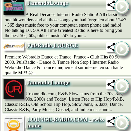
JamendoLounge
A Real Decades Internet Radio Station! All classic hits,
one hit wonders and all those songs you had forgotten about! 24/7
- 365 days music free to your computer, smart phone and radio!
No talking DJ. 50s All Time Greatest Radio is here to bring you
the best 50s, 60s, oldies music 247 to your...
PulsRadio LOUNGE
Premiere Webradio Dance et Trance, France - Club Hits 80 90
2000. PulsRadio - Dance & Trance Non Stop ! Internet Radio
Webradio Dance & Trance uniquement sur internet en son haute
qualité MP3 @...
Jamendo Lounge
Urbanradio.com, R&B Slow Jams from the 70s, 80s,
90s, 2000s and Today! Listen Free to Hip Hop/R&B,
Classic R&B, Old School Hip Hop, Slow Jams, S. Jazz, Dance,
Classic R&B, Party Music, Gospel, and Indie music and...
LOUNGE-RADIO.COM - swiss
made