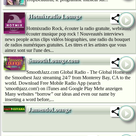
Hotmixradio Lounge
Hotmixradio Rock, écouter la radio gratuite, webradio,
écouter musique pop rock ! Nouveautés interviews
news people actus clips vidéos biographies, une radio du bouquet
de radios numériques gratuites. Les titres et les artistes que vous
aimez sont sur l'une des...
SmoothLounge.com
SmoothJazz.com Global Radio - The Global Home for
the Smoothest Jazz streaming 24/7 from Monterey Bay, CA to the
world. Download Free Mobile Radio App (search
'smoothjazz.com') on iTunes and Google Play Mehr anzeigen
Many websites “borrow” our ideas and even our name by
inserting a word before,...
JamendoLounge