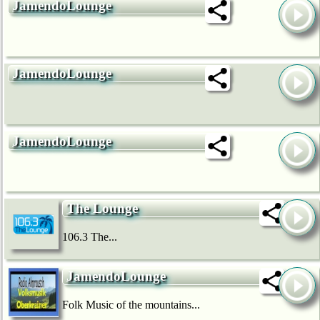
JamendoLounge
JamendoLounge
JamendoLounge
The Lounge
106.3 The...
JamendoLounge
Folk Music of the mountains...