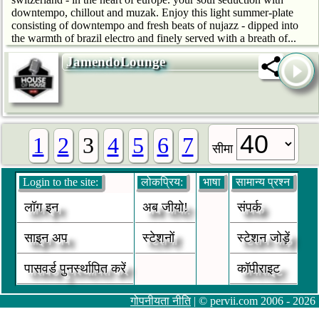
downtempo, chillout and muzak. Enjoy this light summer-plate
consisting of downtempo and fresh beats of nujazz - dipped into
the warmth of brazil electro and finely served with a breath of...
JamendoLounge
1
2
3
4
5
6
7
सीमा
Login to the site:
लोकप्रिय:
भाषा
सामान्य प्रश्न
लॉग इन
अब जीयो!
संपर्क
साइन अप
स्टेशनों
स्टेशन जोड़ें
पासवर्ड पुनर्स्थापित करें
कॉपीराइट
गोपनीयता नीति
| © pervii.com 2006 - 2026