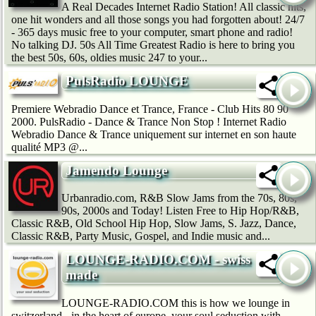
A Real Decades Internet Radio Station! All classic hits,
one hit wonders and all those songs you had forgotten about! 24/7
- 365 days music free to your computer, smart phone and radio!
No talking DJ. 50s All Time Greatest Radio is here to bring you
the best 50s, 60s, oldies music 247 to your...
PulsRadio LOUNGE
Premiere Webradio Dance et Trance, France - Club Hits 80 90
2000. PulsRadio - Dance & Trance Non Stop ! Internet Radio
Webradio Dance & Trance uniquement sur internet en son haute
qualité MP3 @...
Jamendo Lounge
Urbanradio.com, R&B Slow Jams from the 70s, 80s,
90s, 2000s and Today! Listen Free to Hip Hop/R&B,
Classic R&B, Old School Hip Hop, Slow Jams, S. Jazz, Dance,
Classic R&B, Party Music, Gospel, and Indie music and...
LOUNGE-RADIO.COM - swiss
made
LOUNGE-RADIO.COM this is how we lounge in
switzerland - in the heart of europe. your soul seduction with