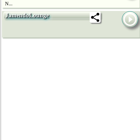
N...
JamendoLounge