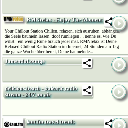
RMNrelax - Enjoy The Moment
Your Chillout Station Chillen, relaxen, sich ausruhen, abhängen,
die Seele baumeln lassen, doof rumliegen ... nenne es, wie Du
willst - ein wenig Ruhe brauch jeder mal. RMNrelax ist Deine
Relaxed Chillout Radio Station im Internet, 24 Stunden am Tag
die ganze Woche über bereit, Deine baumelnde...
JamendoLounge
delicious.beach - balearic radio
stream - 24/7 on air
laut.fm travel-trends