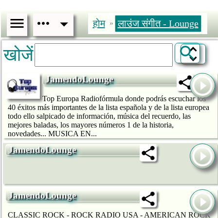
होम
लाउंज संगीत - Lounge
»
खोजें
JamendoLounge
Top Europa Radiofórmula donde podrás escuchar los
40 éxitos más importantes de la lista española y de la lista europea
todo ello salpicado de información, música del recuerdo, las
mejores baladas, los mayores números 1 de la historia,
novedades... MUSICA EN...
JamendoLounge
JamendoLounge
CLASSIC ROCK - ROCK RADIO USA - AMERICAN ROCK