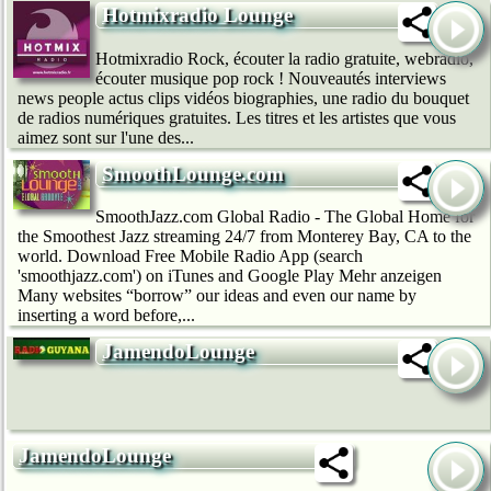
Hotmixradio Lounge
Hotmixradio Rock, écouter la radio gratuite, webradio,
écouter musique pop rock ! Nouveautés interviews
news people actus clips vidéos biographies, une radio du bouquet
de radios numériques gratuites. Les titres et les artistes que vous
aimez sont sur l'une des...
SmoothLounge.com
SmoothJazz.com Global Radio - The Global Home for
the Smoothest Jazz streaming 24/7 from Monterey Bay, CA to the
world. Download Free Mobile Radio App (search
'smoothjazz.com') on iTunes and Google Play Mehr anzeigen
Many websites “borrow” our ideas and even our name by
inserting a word before,...
JamendoLounge
JamendoLounge