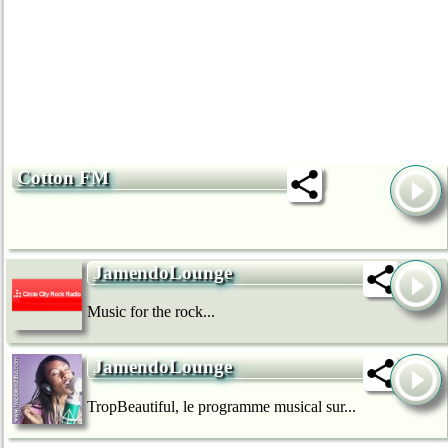
Cotton FM
JamendoLounge
Music for the rock...
JamendoLounge
TropBeautiful, le programme musical sur...