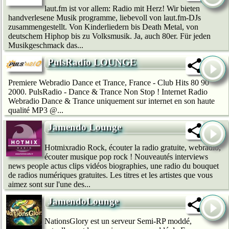
laut.fm ist vor allem: Radio mit Herz! Wir bie­ten
handverlesene Musik programme, liebevoll von laut.fm-DJs
zusammengestellt. Von Kinderliedern bis Death Metal, von
deutschem Hip­hop bis zu Volksmusik. Ja, auch 80er. Für jeden
Musikgeschmack das...
PulsRadio LOUNGE
Premiere Webradio Dance et Trance, France - Club Hits 80 90
2000. PulsRadio - Dance & Trance Non Stop ! Internet Radio
Webradio Dance & Trance uniquement sur internet en son haute
qualité MP3 @...
Jamendo Lounge
Hotmixradio Rock, écouter la radio gratuite, webradio,
écouter musique pop rock ! Nouveautés interviews
news people actus clips vidéos biographies, une radio du bouquet
de radios numériques gratuites. Les titres et les artistes que vous
aimez sont sur l'une des...
JamendoLounge
NationsGlory est un serveur Semi-RP moddé,