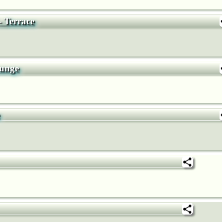
 Terrace
unge