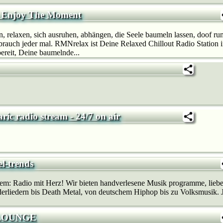
 Enjoy The Moment
n, relaxen, sich ausruhen, abhängen, die Seele baumeln lassen, doof rum
brauch jeder mal. RMNrelax ist Deine Relaxed Chillout Radio Station 
ereit, Deine baumelnde...
aric radio stream - 24/7 on air
el-trends
allem: Radio mit Herz! Wir bie­ten handverlesene Musik programme, lieb
rliedern bis Death Metal, von deutschem Hip­hop bis zu Volksmusik. J
 LOUNGE