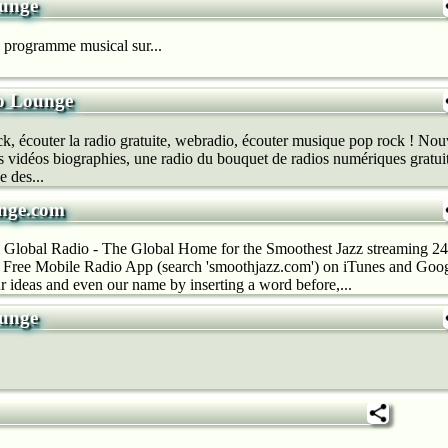
unge
e programme musical sur...
o Lounge
, écouter la radio gratuite, webradio, écouter musique pop rock ! No
s vidéos biographies, une radio du bouquet de radios numériques gratuites.
e des...
nge.com
Global Radio - The Global Home for the Smoothest Jazz streaming 2
Free Mobile Radio App (search 'smoothjazz.com') on iTunes and Goo
ideas and even our name by inserting a word before,...
unge