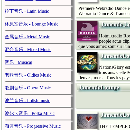
Premiere Webradio Dance et
拉丁音乐 - Latin Music
Webradio Dance & Trance un
Jamendo L
休息室音乐 - Lounge Music
Hotmixradio Rock
金属音乐 - Metal Music
people actus clip
que vous aimez sont sur l'un
混合音乐 - Mixed Music
JamendoLo
音乐 - Musical
NationsGlory est
trois ans. Cette
老歌音乐 - Oldies Music
fleuves, mers.. Tous les pay
JamendoLounge
歌剧音乐 - Opera Music
波兰音乐 - Polish music
波尔卡音乐 - Polka Music
JamendoLo
渐进音乐 - Progressive Music
THE TEMPLE O