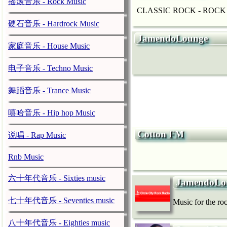
摇滚音乐 - Rock Music
CLASSIC ROCK - ROCK 
硬石音乐 - Hardrock Music
JamendoLounge
家庭音乐 - House Music
电子音乐 - Techno Music
舞蹈音乐 - Trance Music
嘻哈音乐 - Hip hop Music
Cotton FM
说唱 - Rap Music
Rnb Music
六十年代音乐 - Sixties music
JamendoLo
七十年代音乐 - Seventies music
Music for the roc
八十年代音乐 - Eighties music