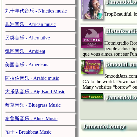
JamendoLo
九十年代音乐 - Nineties music
TropBeautiful, l
非洲音乐 - African music
Hotmixradi
另类音乐 - Alternative
Hotmixradio Rock
people actus clip
氛围音乐 - Ambient
que vous aimez sont sur l'un
SmoothLou
美国音乐 - Americana
SmoothJazz.com 
阿拉伯音乐 - Arabic music
CA to the world. Download 
Many websites “borrow” our 
大乐队音乐 - Big Band Music
JamendoLo
蓝草音乐 - Bluegrass Music
布鲁斯音乐 - Blues Music
JamendoLounge
拍子 - Breakbeat Music