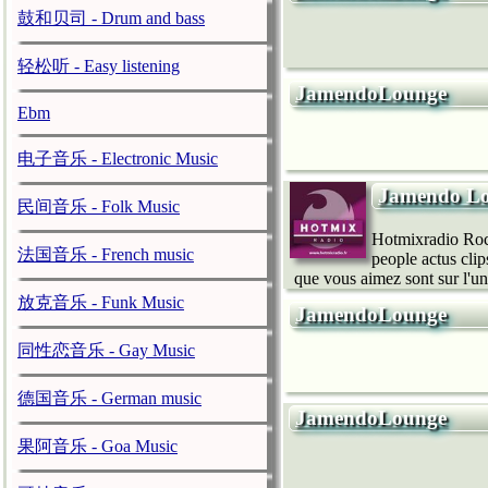
鼓和贝司 - Drum and bass
轻松听 - Easy listening
JamendoLounge
Ebm
电子音乐 - Electronic Music
Jamendo L
民间音乐 - Folk Music
Hotmixradio Rock
法国音乐 - French music
people actus clip
que vous aimez sont sur l'un
放克音乐 - Funk Music
JamendoLounge
同性恋音乐 - Gay Music
德国音乐 - German music
JamendoLounge
果阿音乐 - Goa Music