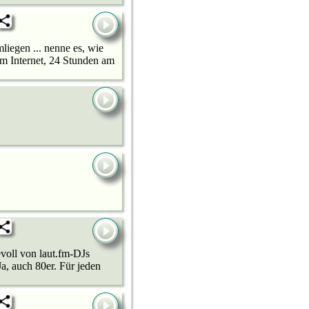
liegen ... nenne es, wie
im Internet, 24 Stunden am
evoll von laut.fm-DJs
a, auch 80er. Für jeden