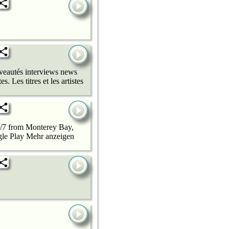
uveautés interviews news
 Les titres et les artistes
4/7 from Monterey Bay,
gle Play Mehr anzeigen