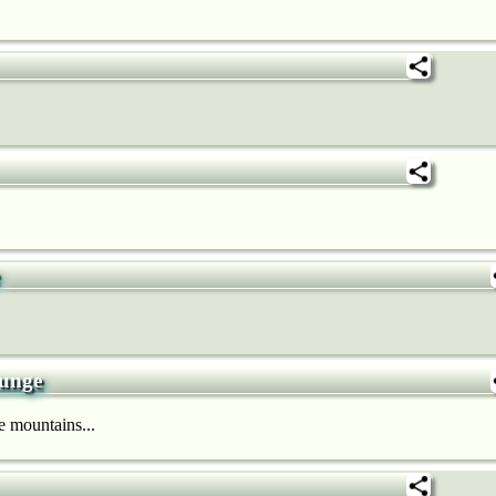
unge
e mountains...