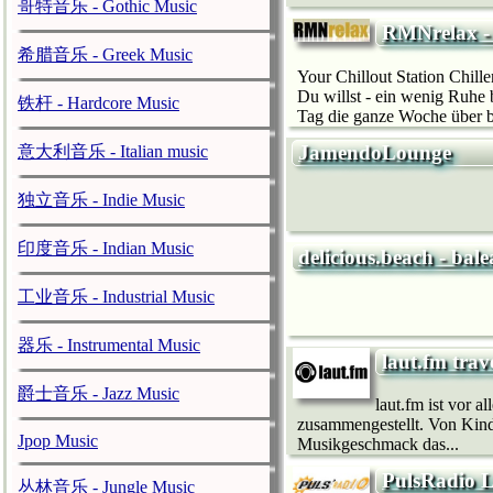
哥特音乐 - Gothic Music
RMNrelax -
希腊音乐 - Greek Music
Your Chillout Station Chille
Du willst - ein wenig Ruhe 
铁杆 - Hardcore Music
Tag die ganze Woche über b
JamendoLounge
意大利音乐 - Italian music
独立音乐 - Indie Music
印度音乐 - Indian Music
delicious.beach - bale
工业音乐 - Industrial Music
器乐 - Instrumental Music
laut.fm trav
爵士音乐 - Jazz Music
laut.fm ist vor 
zusammengestellt. Von Kinde
Jpop Music
Musikgeschmack das...
PulsRadio
丛林音乐 - Jungle Music