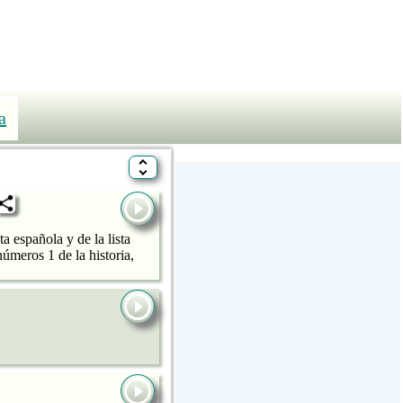
a
 española y de la lista
úmeros 1 de la historia,