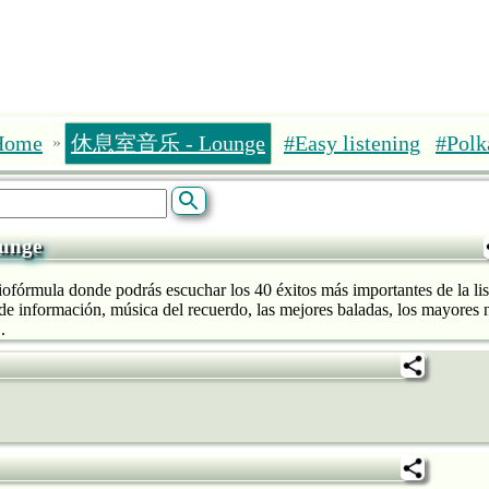
Home
休息室音乐 - Lounge
#Easy listening
#Polk
»
unge
fórmula donde podrás escuchar los 40 éxitos más importantes de la lista
de información, música del recuerdo, las mejores baladas, los mayores n
.