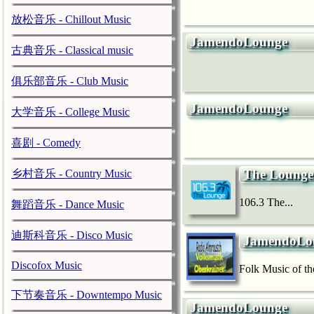
放松音乐 - Chillout Music
JamendoLounge
古典音乐 - Classical music
俱乐部音乐 - Club Music
JamendoLounge
大学音乐 - College Music
喜剧 - Comedy
The Lounge
乡村音乐 - Country Music
106.3 The...
舞蹈音乐 - Dance Music
迪斯科音乐 - Disco Music
JamendoLo
Discofox Music
Folk Music of th
下节奏音乐 - Downtempo Music
JamendoLounge