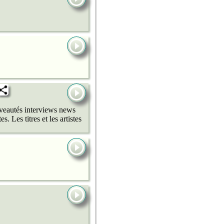
uveautés interviews news
 Les titres et les artistes