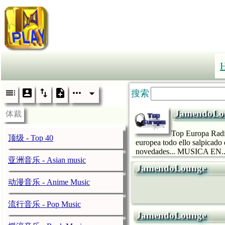
搜索
JamendoLo
体裁
Top Europa Radio
顶级 - Top 40
europea todo ello salpicado 
novedades... MUSICA EN..
亚洲音乐 - Asian music
JamendoLounge
动漫音乐 - Anime Music
流行音乐 - Pop Music
JamendoLounge