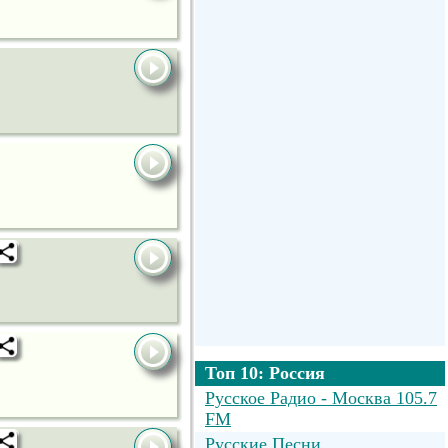
Топ 10: Россия
Русское Радио - Москва 105.7
FM
Русские Песни