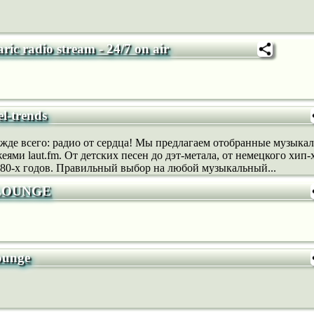
aric radio stream - 24/7 on air
el-trends
прежде всего: радио от сердца! Мы предлагаем отобранные музыка
ми laut.fm. От детских песен до дэт-метала, от немецкого хип-
 80-х годов. Правильный выбор на любой музыкальный...
 LOUNGE
ounge