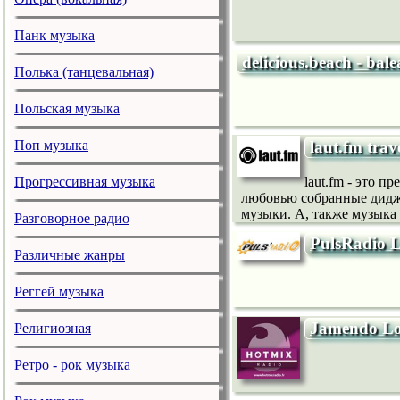
Панк музыка
delicious.beach - bale
Полька (танцевальная)
Польская музыка
laut.fm trav
Поп музыка
Прогрессивная музыка
laut.fm - это 
любовью собранные диджея
музыки. А, также музыка
Разговорное радио
PulsRadio
Различные жанры
Реггей музыка
Jamendo L
Религиозная
Ретро - рок музыка