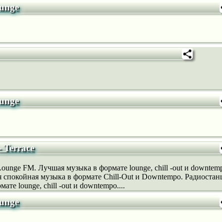
unge
unge
 Terrace
ounge FM. Лучшая музыка в формате lounge, chill -out и downtem
я спокойная музыка в формате Chill-Out и Downtempo. Радиостан
те lounge, chill -out и downtempo....
unge