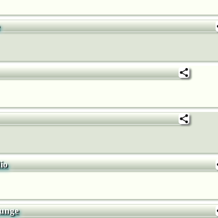
io
unge