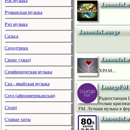
Рок музыка
JamendoLo
Румынская музыка
Рэп музыка
JamendoLounge
Сальса
Саундтреки
JamendoLo
Свинг (джаз)
ХРАМ...
Симфоническая музыка
Ска - ямайская музыка
LoungeFM -
Соул (афроамериканская)
Радиостанция L
только красива
Спорт
FM. Лучшая музыка в форма
JamendoLo
Старые хиты